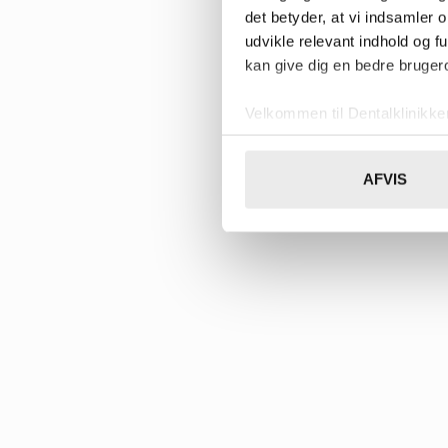
det betyder, at vi indsamler 
udvikle relevant indhold og f
kan give dig en bedre brugero
Velkommen til Dentalklinikk
Vi bruger cookies til at tilpas
vores trafik. Vi deler også 
AFVIS
annonceringspartnere og anal
dem, eller som de har indsaml