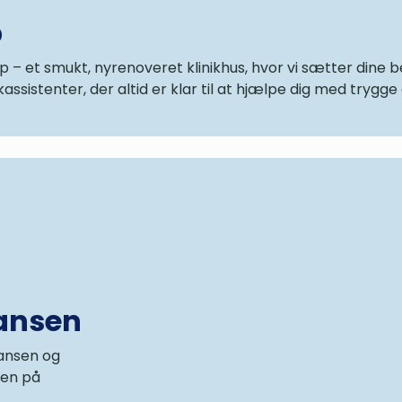
p
rup – et smukt, nyrenoveret klinikhus, hvor vi sætter dine
assistenter, der altid er klar til at hjælpe dig med tryg
Billede af tandlæge M
ansen
Hansen og
men på