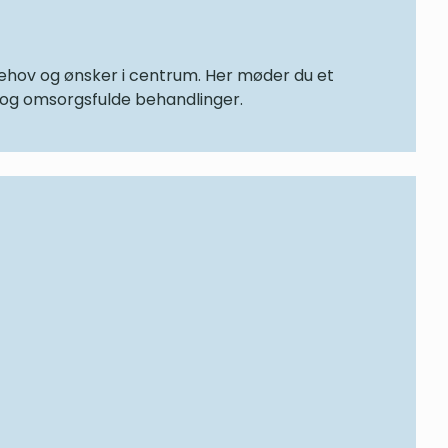
 behov og ønsker i centrum. Her møder du et
ge og omsorgsfulde behandlinger.
ira Hansen og klinikassistent