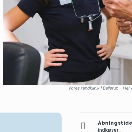
Vores tandklinik i Ballerup – He
Åbningstide
Indlæser...