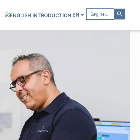
Search Button
Search
EN
for: