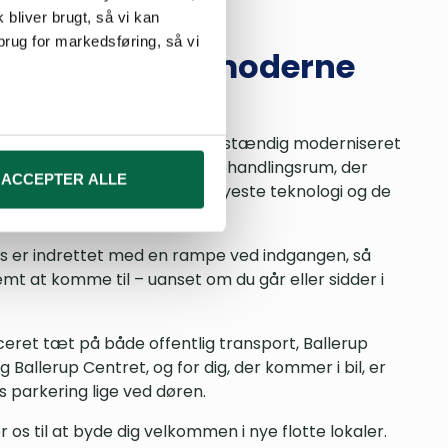
 bliver brugt, så vi kan
brug for markedsføring, så vi
 adgang og moderne
liteter
 medier og til at analysere
ikken i Ballerup er blevet fuldstændig moderniseret
nden for sociale medier,
r nu flere specialiserede behandlingsrum, der
ACCEPTER ALLE
e oplysninger, du har givet
 mulighed for at tilbyde den nyeste teknologi og de
ehandlingsmuligheder.
s er indrettet med en rampe ved indgangen, så
emt at komme til – uanset om du går eller sidder i
aceret tæt på både offentlig transport, Ballerup
g Ballerup Centret, og for dig, der kommer i bil, er
s parkering lige ved døren.
 os til at byde dig velkommen i nye flotte lokaler.