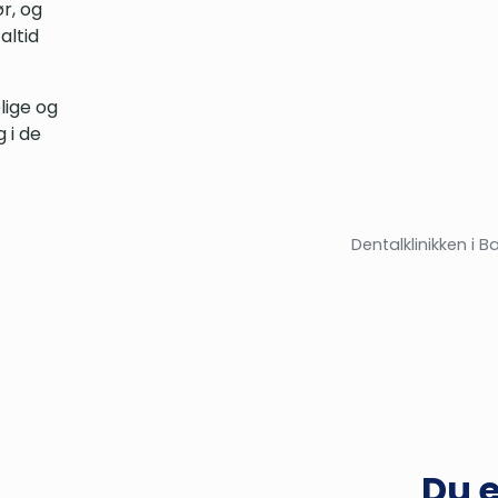
r, og
altid
lige og
g i de
Dentalklinikken i 
Du e