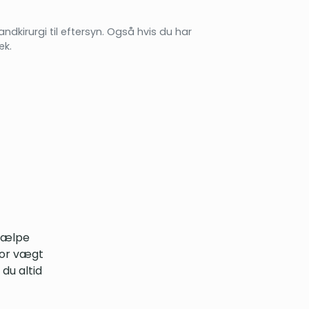
tandkirurgi til eftersyn. Også hvis du har
k.
hjælpe
tor vægt
du altid