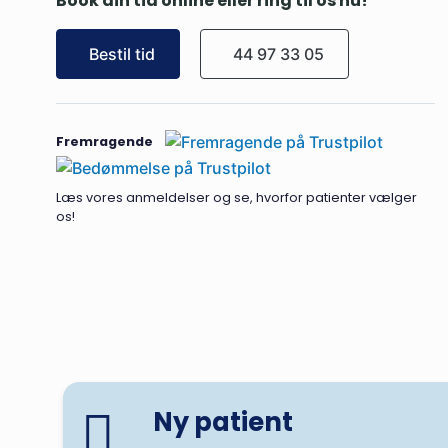
Book din tid online eller ring til os nu!
Bestil tid
44 97 33 05
Fremragende
Læs vores anmeldelser og se, hvorfor patienter vælger
os!
Ny patient