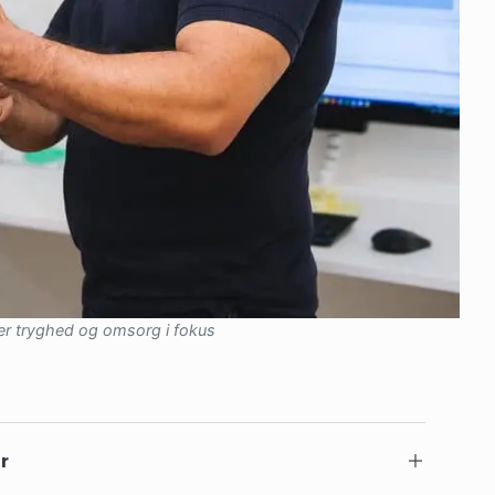
r er tryghed og omsorg i fokus
r