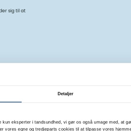
r sig til at
Detaljer
Velkommen til tandlæge Mir
ke kun eksperter i tandsundhed, vi gør os også umage med, at gør
er vores egne og tredjeparts cookies til at tilpasse vores hjemm