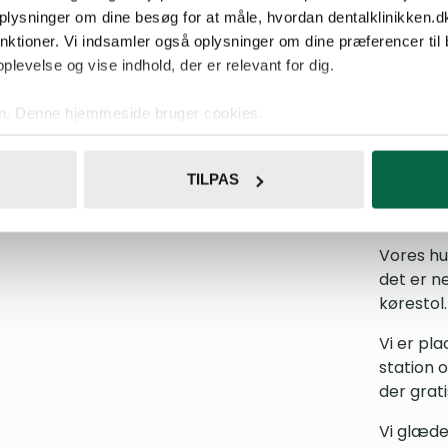
oplysninger om dine besøg for at måle, hvordan dentalklinikken.dk
unktioner. Vi indsamler også oplysninger om dine præferencer til 
Nem
plevelse og vise indhold, der er relevant for dig.
faci
en. Denne hjemmeside bruger cookies.
se vores indhold og annoncer, til at vise dig funktioner til sociale
Tandklin
oplysninger om din brug af vores hjemmeside med vores partnere i
og rumme
TILPAS
ysepartnere. Vores partnere kan kombinere disse data med andr
giver os
et fra din brug af deres tjenester.
bedste b
Vores hu
det er n
kørestol.
Vi er pl
station o
der grati
Vi glæder