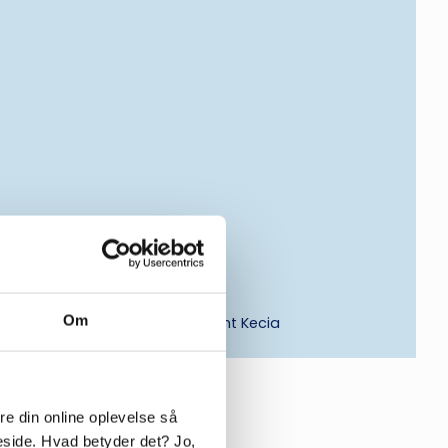
Om
a Hansen (th) og klinikassistent Kecia
e din online oplevelse så
eside. Hvad betyder det? Jo,