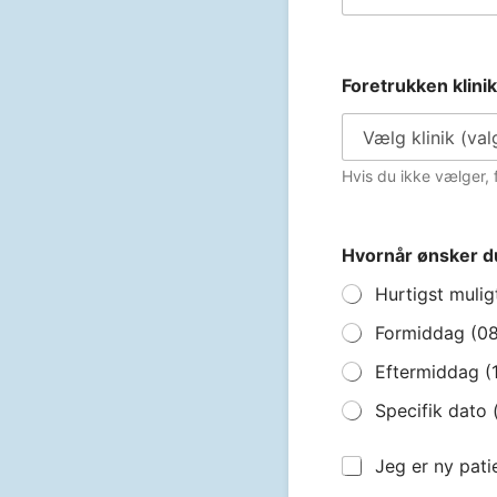
Foretrukken klini
Hvis du ikke vælger, f
Hvornår ønsker d
Hurtigst mulig
Formiddag (08
Eftermiddag (
Specifik dato
N
Jeg er ny pati
y