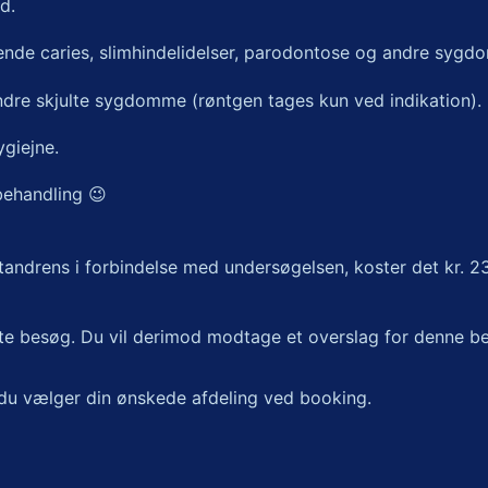
d.
ende caries, slimhindelidelser, parodontose og andre syg
 andre skjulte sygdomme (røntgen tages kun ved indikation).
giejne.
Smil
 behandling
😉
s tandrens i forbindelse med undersøgelsen, koster det kr. 2
te besøg. Du vil derimod modtage et overslag for denne be
 du vælger din ønskede afdeling ved booking.