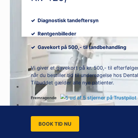
Diagnostisk tandeftersyn
Røntgenbilleder
Gavekort på 500,- til tandbehandling
Vi giver et gavekort på kr. 500,- til efterfølg
når du bestiller tid til undersøgelse hos Dental
Tilbuddet gælder alle nye patienter.
Fremragende
BOOK TID NU