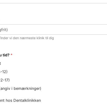
k
inder vi den nærmeste klinik til dig
u tid?
*
t
-12)
12-17)
 (angiv i bemærkninger)
ent hos Dentalklinikken