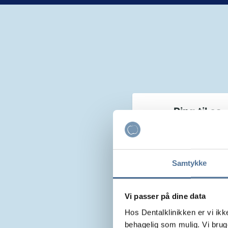
Bookingmeto
Ring til os
Hurtigste måde at 
tid
Samtykke
70 22 35 30
Vi passer på dine data
Hos Dentalklinikken er vi ik
behagelig som mulig. Vi brug