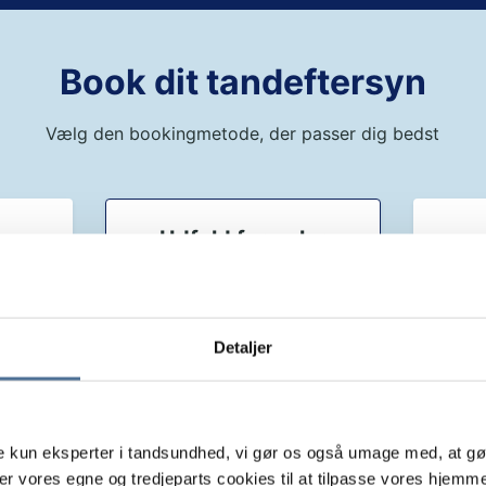
Book dit tandeftersyn
Vælg den bookingmetode, der passer dig bedst
der
Udfyld formular
booke
Vælg 
Vi vender tilbage hurtigst
muligt
Detaljer
Udfyld formular
ke kun eksperter i tandsundhed, vi gør os også umage med, at gør
er vores egne og tredjeparts cookies til at tilpasse vores hjemm