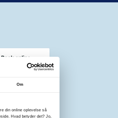
Book online
tid direkte i systemet
Book Online
Om
e din online oplevelse så
eside. Hvad betyder det? Jo,