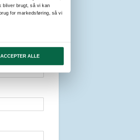
 bliver brugt, så vi kan
brug for markedsføring, så vi
ræfte din tid.
 medier og til at analysere
nden for sociale medier,
ACCEPTER ALLE
e oplysninger, du har givet