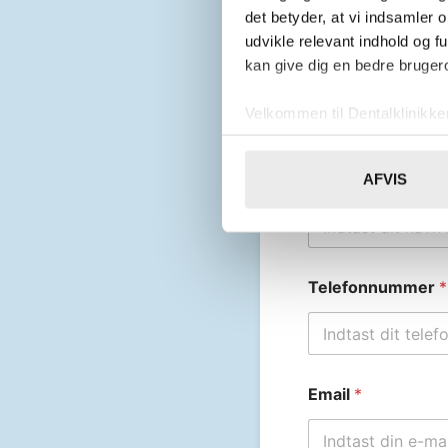
det betyder, at vi indsamler 
udvikle relevant indhold og f
kan give dig en bedre brugero
Velkommen til Dentalklinikk
Udfyld formul
Vi bruger cookies til at tilpas
vores trafik. Vi deler også 
Navn
*
AFVIS
annonceringspartnere og anal
dem, eller som de har indsaml
Telefonnummer
*
Email
*