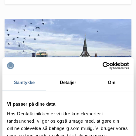
Samtykke
Detaljer
Om
Vi passer på dine data
Fyn
Hos Dentalklinikken er vi ikke kun eksperter i
tandsundhed, vi gør os også umage med, at gøre din
Dentalklinikken har én tandklinik på
online oplevelse så behagelig som mulig. Vi bruger vores
Fyn.
egne og tredjeparts cookies til at tilpasse vores