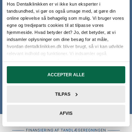
Hos Dentalklinikken er vi ikke kun eksperter i
Prisliste
tandsundhed, vi gør os også umage med, at gøre din
online oplevelse så behagelig som mulig. Vi bruger vores
egne og tredjeparts cookies til at tilpasse vores
hjemmeside. Hvad betyder det? Jo, det betyder, at vi
indsamler oplysninger om dine besøg for at måle,
STUDIERABAT
hvordan dentalklinikken.dk bliver brugt, så vi kan udvikle
relevant indhold og funktioner. Vi indsamler også
Hos os får studerende 20% studierabat
oplysninger om dine præferencer til brug for
markedsføring, så vi kan give dig en bedre
på alle behandlinger, der ikke er
brugeroplevelse og vise indhold, der er relevant for dig.
ACCEPTER ALLE
sygesikringsberettigede.
Velkommen til Dentalklinikken. Denne hjemmeside
Studierabat
TILPAS
bruger cookies.
Vi bruger cookies til at tilpasse vores indhold og
annoncer, til at vise dig funktioner til sociale medier og til
AFVIS
at analysere vores trafik. Vi deler også oplysninger om
din brug af vores hjemmeside med vores partnere inden
FINANSIERING AF TANDLÆGEREGNINGEN
for sociale medier, annonceringspartnere og