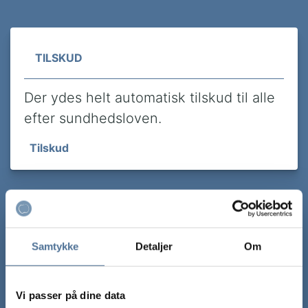
Relateret information om pris
TILSKUD
Der ydes helt automatisk tilskud til alle
efter sundhedsloven.
Tilskud
PRISER
Samtykke
Detaljer
Om
Se vores prisliste og få overblik over
priser på almindelige tandbehandlinger.
Vi passer på dine data