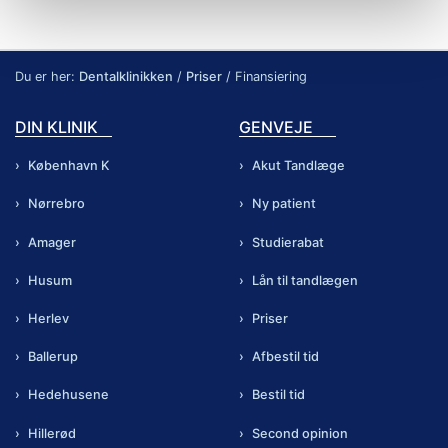
analysepartnere. Vores partnere kan kombinere disse
data med andre oplysninger, du har givet dem, eller som
de har indsamlet fra din brug af deres tjenester.
Du er her:
Dentalklinikken
/
Priser
/
Finansiering
DIN KLINIK
GENVEJE
København K
Akut Tandlæge
Nørrebro
Ny patient
Amager
Studierabat
Husum
Lån til tandlægen
Herlev
Priser
Ballerup
Afbestil tid
Hedehusene
Bestil tid
Hillerød
Second opinion