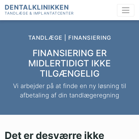
Skip
DENTALKLINIKKEN
to
TANDLÆGE & IMPLANTATCENTER
content
TANDLÆGE | FINANSIERING
FINANSIERING ER
MIDLERTIDIGT IKKE
TILGÆNGELIG
Vi arbejder på at finde en ny løsning til
afbetaling af din tandlægeregning
Det er desværre ikke