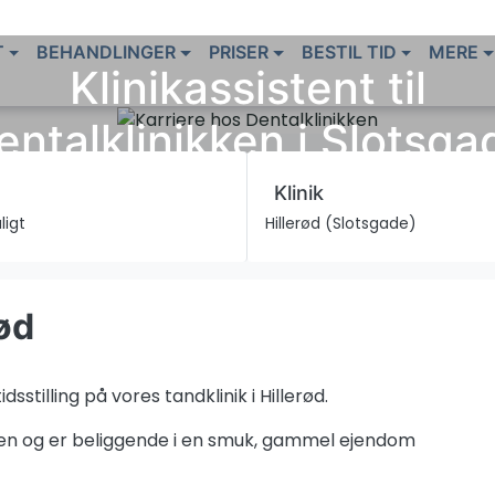
T
BEHANDLINGER
PRISER
BESTIL TID
MERE
Klinikassistent til
entalklinikken i Slotsga
Klinik
ligt
Hillerød (Slotsgade)
rød
dsstilling på vores tandklinik i Hillerød.
ikken og er beliggende i en smuk, gammel ejendom