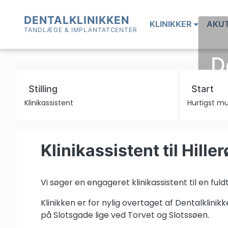
Skip
to
DENTALKLINIKKEN
KLINIKKER
AKU
content
TANDLÆGE & IMPLANTATCENTER
D
Stilling
Start
Klinikassistent
Hurtigst mu
Klinikassistent til Hille
Vi søger en engageret klinikassistent til en fuldti
Klinikken er for nylig overtaget af Dentalklin
på Slotsgade lige ved Torvet og Slotssøen.