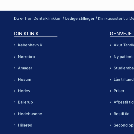
Du er her:
/
/
Klinikassistent til 
Dentalklinikken
Ledige stillinger
DIN KLINIK
GENVEJE
København K
Akut Tand
Nørrebro
Ny patient
Amager
Studieraba
Husum
Lån til ta
Herlev
Priser
Ballerup
Afbestil tid
Hedehusene
Bestil tid
Hillerød
Second op