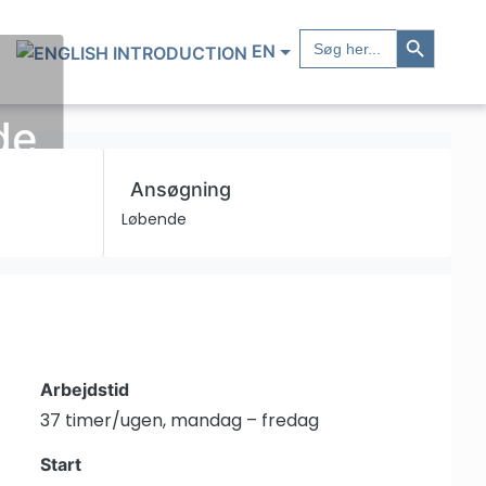
Search Button
Search
EN
for:
de
Ansøgning
Løbende
Arbejdstid
37 timer/ugen, mandag – fredag
Start