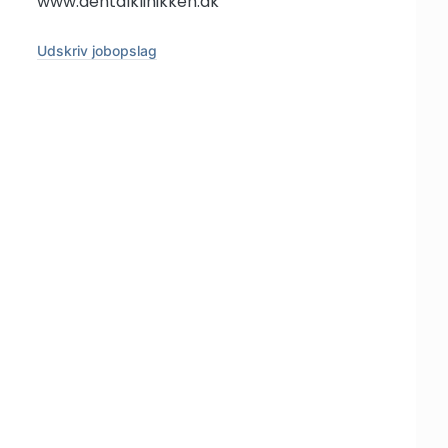
www.dentalklinikken.dk
Udskriv jobopslag