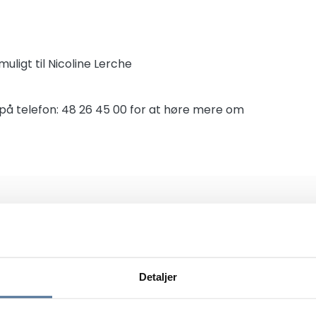
uligt til Nicoline Lerche
 på
telefon: 48 26 45 00
for at høre mere om
Send din ansøg
Detaljer
Du kan sende din ansøgning 
formularen nedenfor.