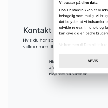
Vi passer på dine data
Hos Dentalklinikken er vi ik
behagelig som mulig. Vi brug
det betyder, at vi indsamler 
udvikle relevant indhold og f
Kontakt os
kan give dig en bedre brugero
Hvis du har spørgsmål vedrørende stilli
Velkommen til Dentalklinikk
velkommen til at kontakte Nicoline.
Vi bruger cookies til at tilpas
vores trafik. Vi deler også 
AFVIS
Nicoline Lerche
annonceringspartnere og anal
48 26 45 00
dem, eller som de har indsaml
nle@dentalklinikken.dk