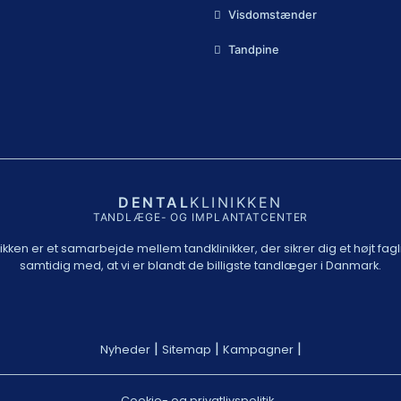
Visdomstænder
Tandpine
DENTAL
KLINIKKEN
TANDLÆGE- OG IMPLANTATCENTER
nikken er et samarbejde mellem tandklinikker, der sikrer dig et højt fagl
samtidig med, at vi er blandt de billigste tandlæger i Danmark.
|
|
|
Nyheder
Sitemap
Kampagner
Cookie- og privatlivspolitik