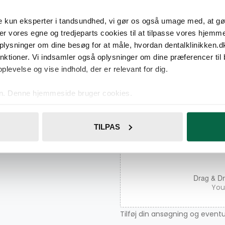
*
Navn
ke kun eksperter i tandsundhed, vi gør os også umage med, at gør
er vores egne og tredjeparts cookies til at tilpasse vores hjemm
oplysninger om dine besøg for at måle, hvordan dentalklinikken.dk
unktioner. Vi indsamler også oplysninger om dine præferencer til 
Adresse
plevelse og vise indhold, der er relevant for dig.
ngen, er du
en. Denne hjemmeside bruger cookies.
se vores indhold og annoncer, til at vise dig funktioner til sociale
oplysninger om din brug af vores hjemmeside med vores partnere i
*
Upload ansøgning
TILPAS
ysepartnere. Vores partnere kan kombinere disse data med andr
et fra din brug af deres tjenester.
Drag & Dr
You 
Tilføj din ansøgning og event