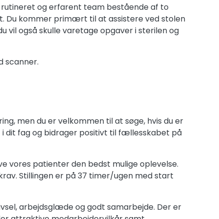
et rutineret og erfarent team bestående af to
st. Du kommer primært til at assistere ved stolen
u vil også skulle varetage opgaver i sterilen og
d scanner.
ing, men du er velkommen til at søge, hvis du er
i dit fag og bidrager positivt til fællesskabet på
e vores patienter den bedst mulige oplevelse.
 krav. Stillingen er på 37 timer/ugen med start
trivsel, arbejdsglæde og godt samarbejde. Der er
byder attraktive medarbejdervilkår samt