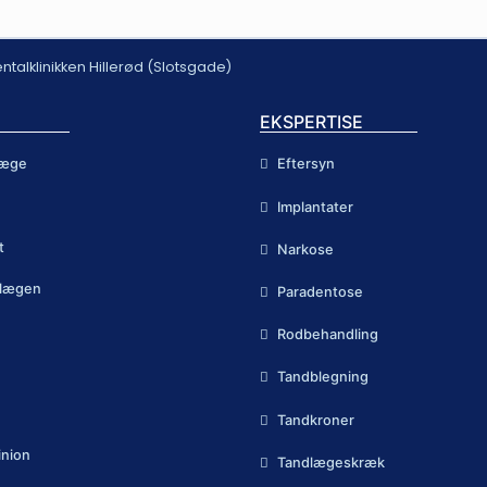
Dentalklinikken Hillerød (Slotsgade)
EKSPERTISE
læge
Eftersyn
Implantater
t
Narkose
ndlægen
Paradentose
Rodbehandling
Tandblegning
Tandkroner
inion
Tandlægeskræk