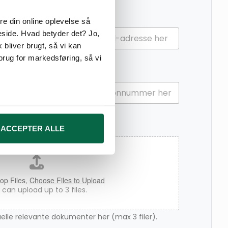
*
Email
e din online oplevelse så
eside. Hvad betyder det? Jo,
 bliver brugt, så vi kan
brug for markedsføring, så vi
*
Telefon
 medier og til at analysere
nden for sociale medier,
ACCEPTER ALLE
e oplysninger, du har givet
op Files,
Choose Files to Upload
can upload up to 3 files.
uelle relevante dokumenter her (max 3 filer).