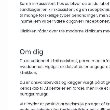
Som klinikassistent hos os bliver du en del af 
tandlæger, en klinikassistent og en receptioni
til mange forskellige typer behandlinger, men d
indimellem vil der være opgaver i receptionen.
Klinikken råder over tre moderne klinikrum me
Om dig
Du er uddannet klinikassistent, gerne med erfar
nyuddannet. Vigtigst er det, at du er engageret 
klinikken.
Du er ansvarsbevidst og lægger vægt på at giv
Kendskab til Al dente er en fordel, men ikke et
hurtigst muligt.
Vi tilbyder et positivt arbejdsmiljø præget af 
gode muligheder for faglig udvikling, og vi til