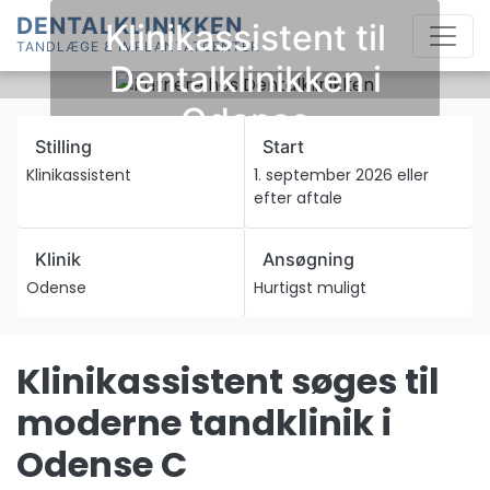
Skip
DENTALKLINIKKEN
Klinikassistent til
to
TANDLÆGE & IMPLANTATCENTER
content
Dentalklinikken i
Odense
Stilling
Start
Klinikassistent
1. september 2026 eller
efter aftale
Klinik
Ansøgning
Odense
Hurtigst muligt
Klinikassistent søges til
moderne tandklinik i
Odense C