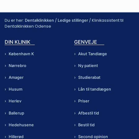
Du er her:
/
/
Klinikassistent til
Dentalklinikken
Ledige stillinger
Dentalklinikken Odense
DIN KLINIK
GENVEJE
København K
Akut Tandlæge
Nørrebro
Ny patient
Amager
Studierabat
Husum
Lån til tandlægen
Herlev
Priser
Ballerup
Afbestil tid
Hedehusene
Bestil tid
Hillerød
Second opinion