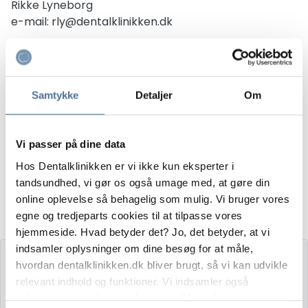
Rikke Lyneborg
e-mail: rly@dentalklinikken.dk
Spørgsmål
Kontakt Rikke på
tlf: 66 11 28 48
Adresse
Samtykke
Detaljer
Om
Dentalklinikken Odense
Odeons Kvarter 18
Vi passer på dine data
5000 Odense C
www.dentalklinikken.dk
Hos Dentalklinikken er vi ikke kun eksperter i
tandsundhed, vi gør os også umage med, at gøre din
Udskriv jobopslag
online oplevelse så behagelig som mulig. Vi bruger vores
egne og tredjeparts cookies til at tilpasse vores
hjemmeside. Hvad betyder det? Jo, det betyder, at vi
indsamler oplysninger om dine besøg for at måle,
hvordan dentalklinikken.dk bliver brugt, så vi kan udvikle
Kontakt os
relevant indhold og funktioner. Vi indsamler også
oplysninger om dine præferencer til brug for